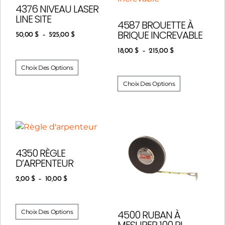
4376 NIVEAU LASER
LINE SITE
4587 BROUETTE À
BRIQUE INCREVABLE
50,00
$
–
525,00
$
18,00
$
–
215,00
$
Choix Des Options
Choix Des Options
4350 RÈGLE
D’ARPENTEUR
2,00
$
–
10,00
$
Choix Des Options
4500 RUBAN À
MESURER 100 PI.