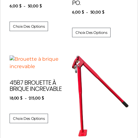
PO.
6,00
$
–
50,00
$
6,00
$
–
50,00
$
Choix Des Options
Choix Des Options
4587 BROUETTE À
BRIQUE INCREVABLE
18,00
$
–
215,00
$
Choix Des Options