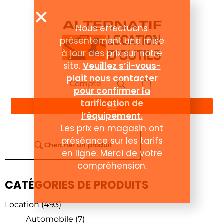
Nous effectuons
présentement une mise
à jour des prix sur notre
site.
Veuillez s’il-vous-
plaît nous contacter
Compte
pour confirmer la
tarification de
l’équipement.
Les prix en magasin ont
préséance sur les tarifs
Chercher un produit
en ligne. Merci de votre
compréhension.
CATÉGORIES DE PRODUITS
Location
(493)
Automobile
(7)