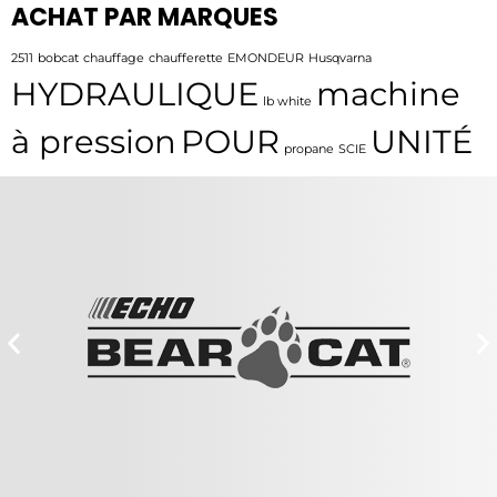
ACHAT PAR MARQUES
2511
bobcat
chauffage
chaufferette
EMONDEUR
Husqvarna
HYDRAULIQUE
machine
lb white
à pression
POUR
UNITÉ
propane
SCIE