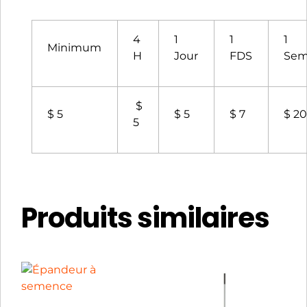
4
1
1
1
Minimum
H
Jour
FDS
Sem
$
$ 5
$ 5
$ 7
$ 2
5
Produits similaires