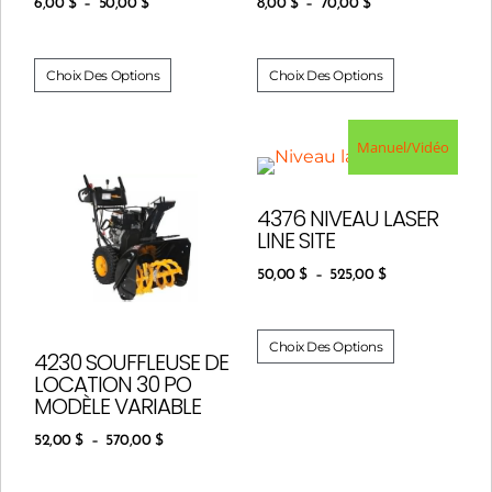
6,00
$
–
50,00
$
8,00
$
–
70,00
$
Choix Des Options
Choix Des Options
Manuel/Vidéo
4376 NIVEAU LASER
LINE SITE
50,00
$
–
525,00
$
Choix Des Options
4230 SOUFFLEUSE DE
LOCATION 30 PO
MODÈLE VARIABLE
52,00
$
–
570,00
$