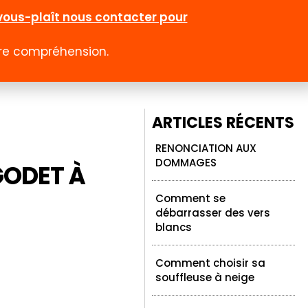
l-vous-plaît nous contacter pour
otre compréhension.
0
 rabais
Emploi
Contact
Compte
ARTICLES RÉCENTS
RENONCIATION AUX
DOMMAGES
GODET À
Comment se
débarrasser des vers
blancs
Comment choisir sa
souffleuse à neige