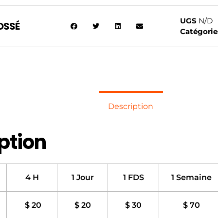
UGS
N/D
OSSÉ
Catégorie
Description
ption
4 H
1 Jour
1 FDS
1 Semaine
$ 20
$ 20
$ 30
$ 70