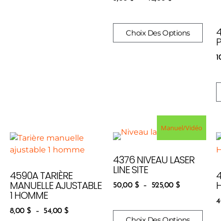
Choix Des Options
1
Manuel/Vidéo
4376 NIVEAU LASER
LINE SITE
4590A TARIÈRE
MANUELLE AJUSTABLE
H
50,00
$
–
525,00
$
1 HOMME
4
8,00
$
–
54,00
$
Choix Des Options