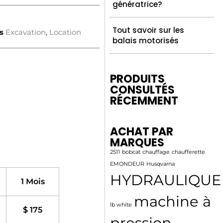
génératrice?
Tout savoir sur les
s
Excavation
,
Location
balais motorisés
PRODUITS
CONSULTÉS
RÉCEMMENT
ACHAT PAR
MARQUES
2511
bobcat
chauffage
chaufferette
EMONDEUR
Husqvarna
HYDRAULIQUE
1 Mois
machine à
lb white
$ 175
pression