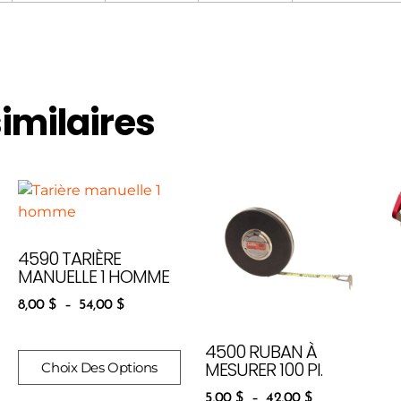
similaires
4590 TARIÈRE
MANUELLE 1 HOMME
8,00
$
–
54,00
$
4500 RUBAN À
MESURER 100 PI.
Choix Des Options
5,00
$
–
42,00
$