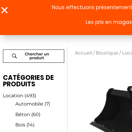
Nous effectuons présentement u
Les prix en magasi
À propos
Boutique
Accueil
/
Boutique
/
Loc
Chercher un
produit
CATÉGORIES DE
PRODUITS
Location
(493)
Automobile
(7)
Béton
(60)
Bois
(14)