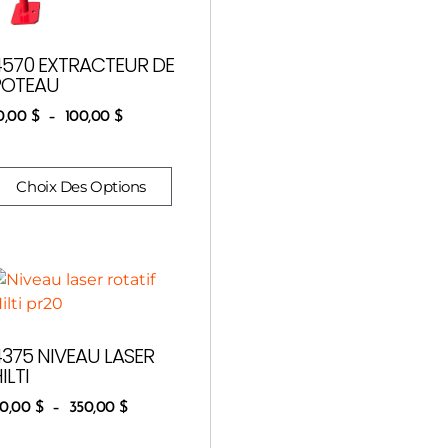
4570 EXTRACTEUR DE
POTEAU
0,00
$
–
100,00
$
Choix Des Options
4375 NIVEAU LASER
ILTI
0,00
$
–
350,00
$