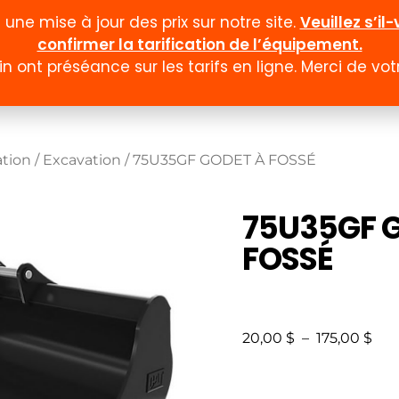
ne mise à jour des prix sur notre site.
Veuillez s’i
confirmer la tarification de l’équipement.
n ont préséance sur les tarifs en ligne. Merci de v
Documentation
Formulaires
Promotion et
ation
/
Excavation
/ 75U35GF GODET À FOSSÉ
75U35GF 
FOSSÉ
20,00
$
–
175,00
$