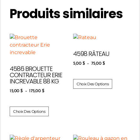
Produits similaires
4598 RÂTEAU
5,00
$
–
75,00
$
4586 BROUETTE
CONTRACTEUR ERIE
INCREVABLE 88 KG
Choix Des Options
15,00
$
–
175,00
$
Choix Des Options