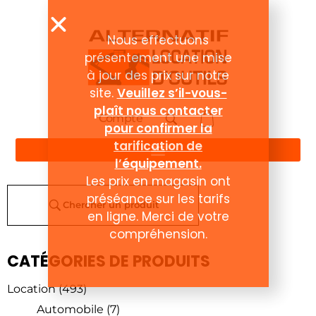
Nous effectuons
présentement une mise
à jour des prix sur notre
site.
Veuillez s’il-vous-
plaît nous contacter
Compte
pour confirmer la
tarification de
l’équipement.
Les prix en magasin ont
préséance sur les tarifs
Chercher un produit
en ligne. Merci de votre
compréhension.
CATÉGORIES DE PRODUITS
Location
(493)
Automobile
(7)