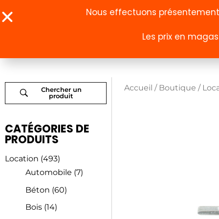
Nous effectuons présentement u
Les prix en magasi
À propos
Boutique
Accueil
/
Boutique
/
Loc
Chercher un
produit
CATÉGORIES DE
PRODUITS
Location
(493)
Automobile
(7)
Béton
(60)
Bois
(14)