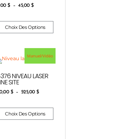
,00
$
–
45,00
$
Choix Des Options
Manuel/Vidéo
4376 NIVEAU LASER
INE SITE
0,00
$
–
525,00
$
Choix Des Options