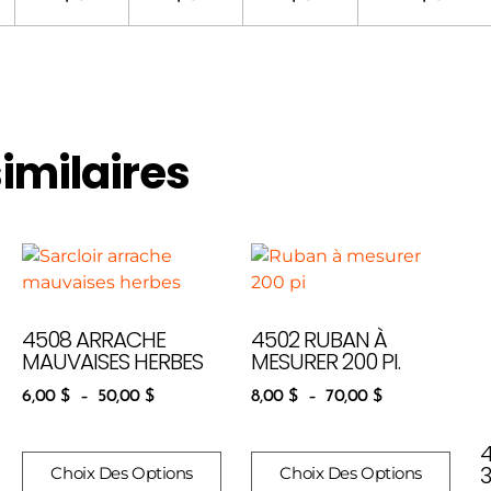
similaires
4508 ARRACHE
4502 RUBAN À
MAUVAISES HERBES
MESURER 200 PI.
6,00
$
–
50,00
$
8,00
$
–
70,00
$
3
Choix Des Options
Choix Des Options