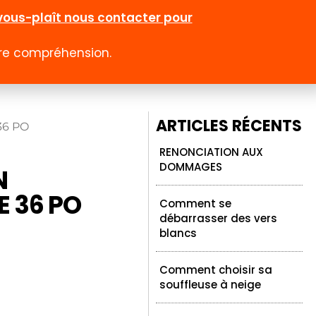
l-vous-plaît nous contacter pour
otre compréhension.
0
 rabais
Emploi
Contact
Compte
ARTICLES RÉCENTS
36 PO
RENONCIATION AUX
DOMMAGES
N
 36 PO
Comment se
débarrasser des vers
blancs
Comment choisir sa
souffleuse à neige