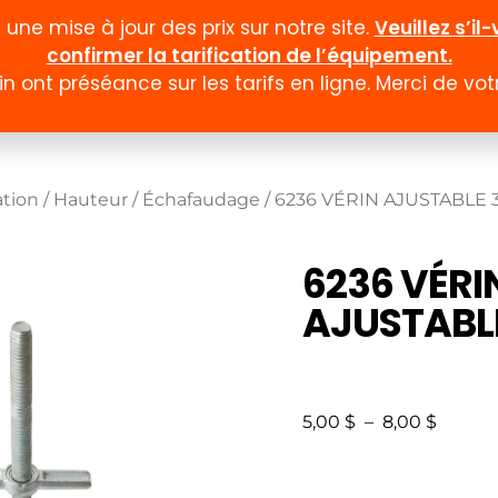
ne mise à jour des prix sur notre site.
Veuillez s’i
confirmer la tarification de l’équipement.
n ont préséance sur les tarifs en ligne. Merci de v
Documentation
Formulaires
Promotion et
ation
/
Hauteur
/
Échafaudage
/ 6236 VÉRIN AJUSTABLE 
6236 VÉRI
AJUSTABLE
5,00
$
–
8,00
$