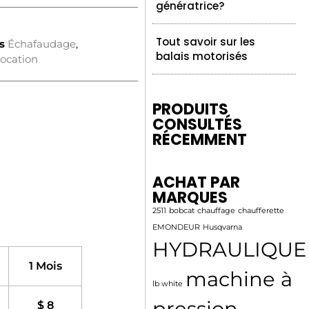
génératrice?
Tout savoir sur les
s
Échafaudage
,
balais motorisés
ocation
PRODUITS
CONSULTÉS
RÉCEMMENT
ACHAT PAR
MARQUES
2511
bobcat
chauffage
chaufferette
EMONDEUR
Husqvarna
HYDRAULIQUE
1 Mois
machine à
lb white
pression
$ 8