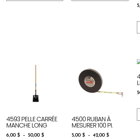
5
L
5
4593 PELLE CARRÉE
4500 RUBAN À
MANCHE LONG
MESURER 100 PI.
6,00
$
–
50,00
$
5,00
$
–
42,00
$