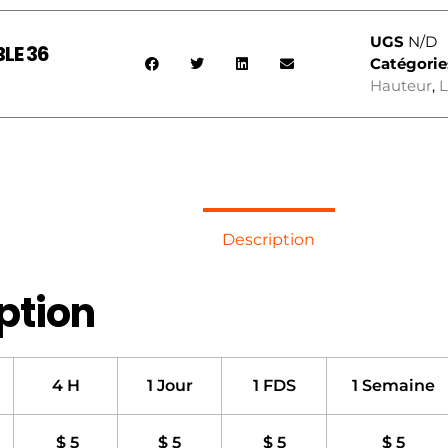
UGS
N/D
LE 36
Catégorie
Hauteur
,
L
Description
ption
4 H
1 Jour
1 FDS
1 Semaine
$ 5
$ 5
$ 5
$ 5