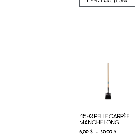
Choix Des Options
4593 PELLE CARRÉE
MANCHE LONG
6,00
$
–
50,00
$