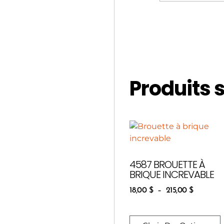
Produits 
4587 BROUETTE À
BRIQUE INCREVABLE
18,00
$
–
215,00
$