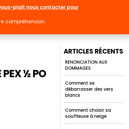
l-vous-plaît nous contacter pour
otre compréhension.
0
 rabais
Emploi
Contact
Compte
ARTICLES RÉCENTS
RENONCIATION AUX
DOMMAGES
E PEX ½ PO
Comment se
débarrasser des vers
blancs
Comment choisir sa
souffleuse à neige