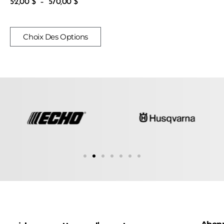
52,00
$
–
570,00
$
Choix Des Options