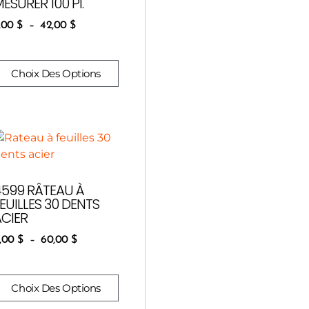
ESURER 100 PI.
,00
$
–
42,00
$
Choix Des Options
4599 RÂTEAU À
EUILLES 30 DENTS
ACIER
,00
$
–
60,00
$
Choix Des Options