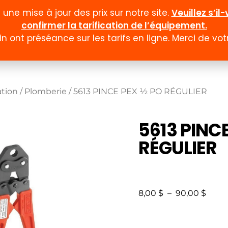
ne mise à jour des prix sur notre site.
Veuillez s’i
confirmer la tarification de l’équipement.
n ont préséance sur les tarifs en ligne. Merci de v
Documentation
Formulaires
Promotion et
ation
/
Plomberie
/ 5613 PINCE PEX ½ PO RÉGULIER
5613 PINC
RÉGULIER
8,00
$
–
90,00
$