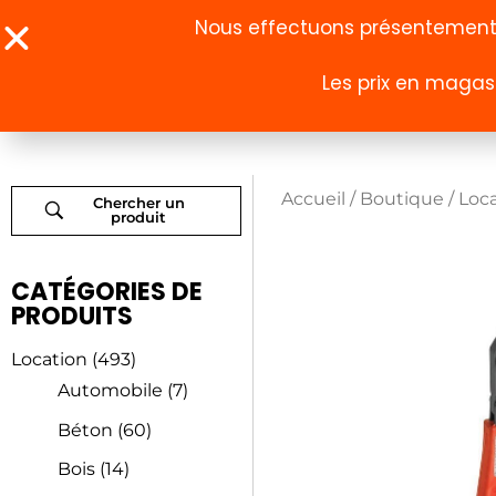
Nous effectuons présentement u
Les prix en magasi
À propos
Boutique
Accueil
/
Boutique
/
Loc
Chercher un
produit
CATÉGORIES DE
PRODUITS
Location
(493)
Automobile
(7)
Béton
(60)
Bois
(14)