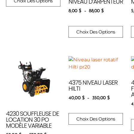
NIVEAU D’ARPENTEUR
M
Choix Des Options
8,00
$
–
88,00
$
5
Choix Des Options
4375 NIVEAU LASER
HILTI
F
40,00
$
–
350,00
$
4
4230 SOUFFLEUSE DE
LOCATION 30 PO
Choix Des Options
MODÈLE VARIABLE