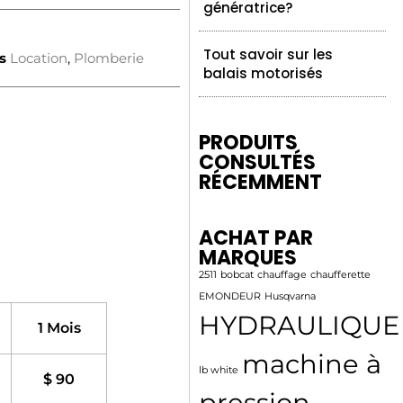
génératrice?
Tout savoir sur les
s
Location
,
Plomberie
balais motorisés
PRODUITS
CONSULTÉS
RÉCEMMENT
ACHAT PAR
MARQUES
2511
bobcat
chauffage
chaufferette
EMONDEUR
Husqvarna
HYDRAULIQUE
1 Mois
machine à
lb white
$ 90
pression