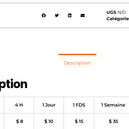
UGS
N/D
Catégorie
Description
ption
4 H
1 Jour
1 FDS
1 Semaine
$ 8
$ 10
$ 15
$ 35