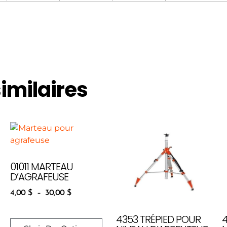
similaires
01011 MARTEAU
D’AGRAFEUSE
4,00
$
–
30,00
$
4353 TRÉPIED POUR