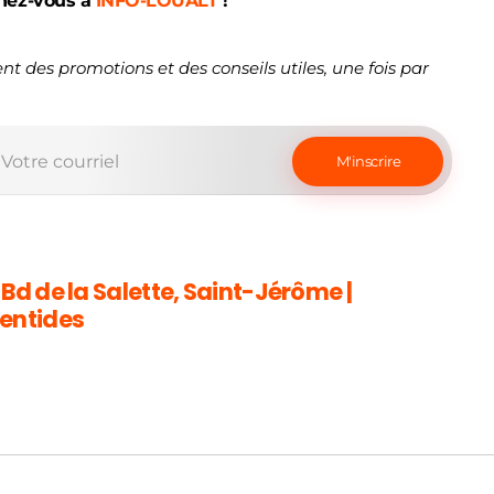
nez-vous à
INFO-LOUALT
!
nt des promotions et des conseils utiles, une fois par
 Bd de la Salette, Saint-Jérôme |
entides