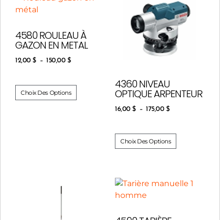
4580 ROULEAU À
GAZON EN METAL
12,00
$
–
150,00
$
4360 NIVEAU
OPTIQUE ARPENTEUR
Choix Des Options
16,00
$
–
175,00
$
Choix Des Options