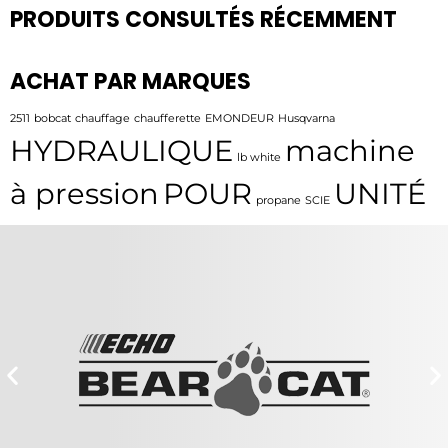
PRODUITS CONSULTÉS RÉCEMMENT
ACHAT PAR MARQUES
2511
bobcat
chauffage
chaufferette
EMONDEUR
Husqvarna
HYDRAULIQUE
machine
lb white
à pression
POUR
UNITÉ
propane
SCIE