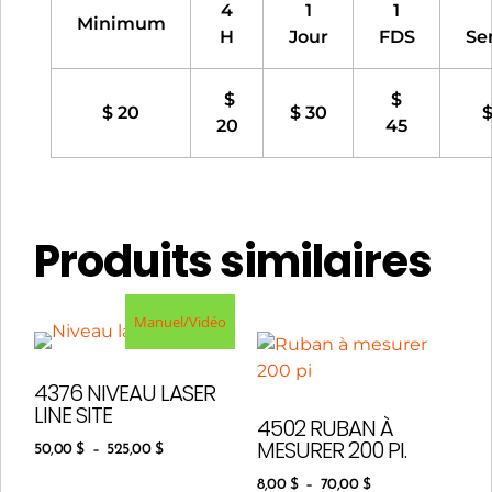
4
1
1
Minimum
H
Jour
FDS
Se
$
$
$ 20
$ 30
$
20
45
Produits similaires
Manuel/Vidéo
4376 NIVEAU LASER
LINE SITE
4502 RUBAN À
MESURER 200 PI.
50,00
$
–
525,00
$
8,00
$
–
70,00
$