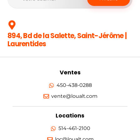
894, Bd de la Salette, Saint-Jérôme |
Laurentides
Ventes
450-438-0288
vente@loualt.com
Locations
514-461-2100
loc@loualt.com