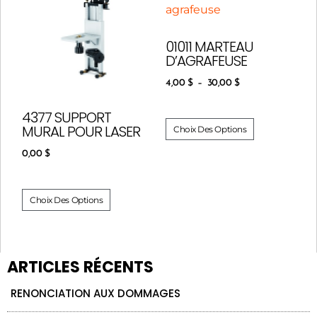
01011 MARTEAU
D’AGRAFEUSE
4,00
$
–
30,00
$
4377 SUPPORT
MURAL POUR LASER
Choix Des Options
0,00
$
Choix Des Options
ARTICLES RÉCENTS
RENONCIATION AUX DOMMAGES