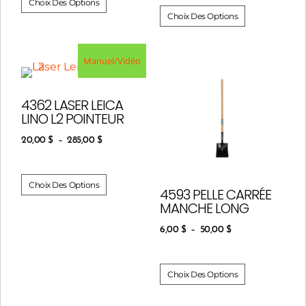
Choix Des Options
Choix Des Options
Manuel/Vidéo
4362 LASER LEICA
LINO L2 POINTEUR
20,00
$
–
285,00
$
Choix Des Options
4593 PELLE CARRÉE
MANCHE LONG
6,00
$
–
50,00
$
Choix Des Options