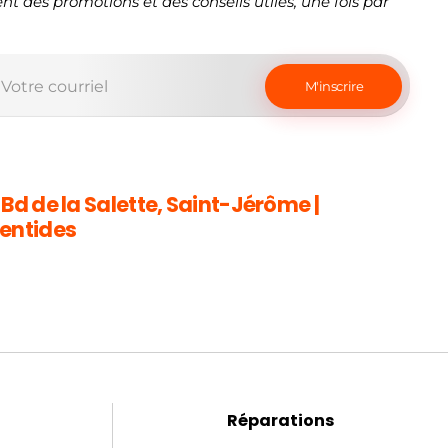
nt des promotions et des conseils utiles, une fois par
 Bd de la Salette, Saint-Jérôme |
entides
Réparations