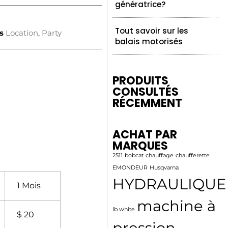
génératrice?
Tout savoir sur les
s
Location
,
Party
balais motorisés
PRODUITS
CONSULTÉS
RÉCEMMENT
ACHAT PAR
MARQUES
2511
bobcat
chauffage
chaufferette
EMONDEUR
Husqvarna
HYDRAULIQUE
1 Mois
machine à
lb white
$ 20
pression