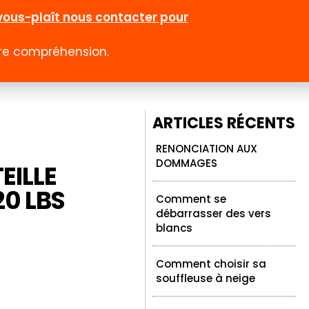
l-vous-plaît nous contacter pour
otre compréhension.
0
 rabais
Emploi
Contact
Compte
ARTICLES RÉCENTS
RENONCIATION AUX
DOMMAGES
EILLE
0 LBS
Comment se
débarrasser des vers
blancs
Comment choisir sa
souffleuse à neige