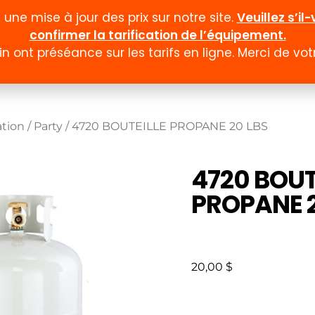
ne mise à jour des prix sur notre site.
Veuillez s’i
confirmer la tarification de l’équipement.
n ont préséance sur les tarifs en ligne. Merci de v
Documentation
Formulaires
Promotion et
ation
/
Party
/ 4720 BOUTEILLE PROPANE 20 LBS
4720 BOUT
PROPANE 2
20,00
$