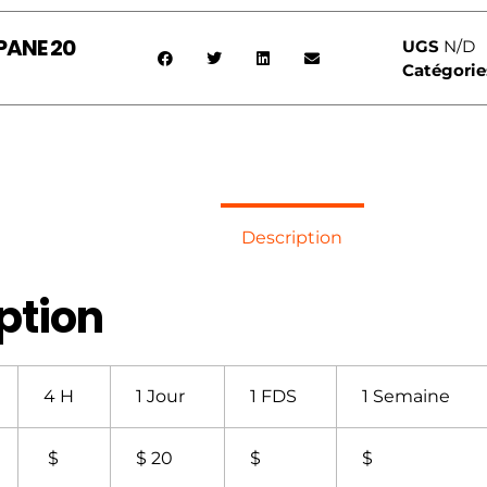
PANE 20
UGS
N/D
Catégorie
Description
ption
4 H
1 Jour
1 FDS
1 Semaine
$
$ 20
$
$