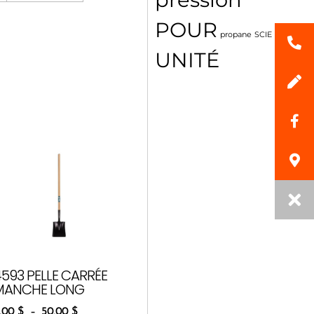
POUR
propane
SCIE
UNITÉ
4593 PELLE CARRÉE
MANCHE LONG
,00
$
–
50,00
$