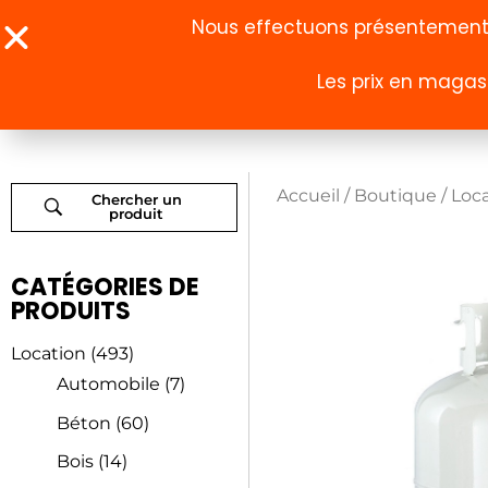
Nous effectuons présentement u
Les prix en magasi
À propos
Boutique
Accueil
/
Boutique
/
Loc
Chercher un
produit
CATÉGORIES DE
PRODUITS
Location
(493)
Automobile
(7)
Béton
(60)
Bois
(14)