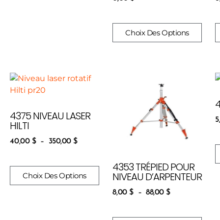
Choix Des Options
4375 NIVEAU LASER
5
HILTI
40,00
$
–
350,00
$
4353 TRÉPIED POUR
NIVEAU D’ARPENTEUR
Choix Des Options
8,00
$
–
88,00
$