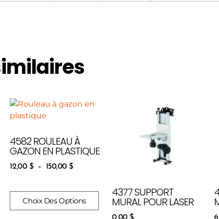
similaires
4582 ROULEAU À
GAZON EN PLASTIQUE
12,00
$
–
150,00
$
4377 SUPPORT
MURAL POUR LASER
Choix Des Options
0,00
$
6