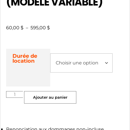
(MODÈLE VARIABLE)
60,00
$
–
595,00
$
Durée de
location
Ajouter au panier
Renonciation aux dommages non-incluse