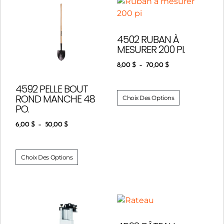
4502 RUBAN À
MESURER 200 PI.
8,00
$
–
70,00
$
4592 PELLE BOUT
ROND MANCHE 48
Choix Des Options
PO.
6,00
$
–
50,00
$
Choix Des Options