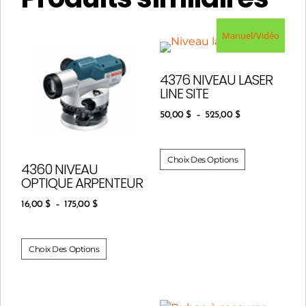
Manuel/Vidéo
4376 NIVEAU LASER
LINE SITE
50,00
$
–
525,00
$
Choix Des Options
4360 NIVEAU
OPTIQUE ARPENTEUR
16,00
$
–
175,00
$
Choix Des Options