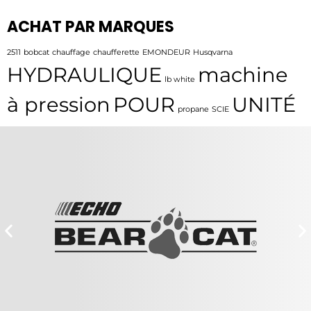
ACHAT PAR MARQUES
2511
bobcat
chauffage
chaufferette
EMONDEUR
Husqvarna
HYDRAULIQUE
machine
lb white
à pression
POUR
UNITÉ
propane
SCIE