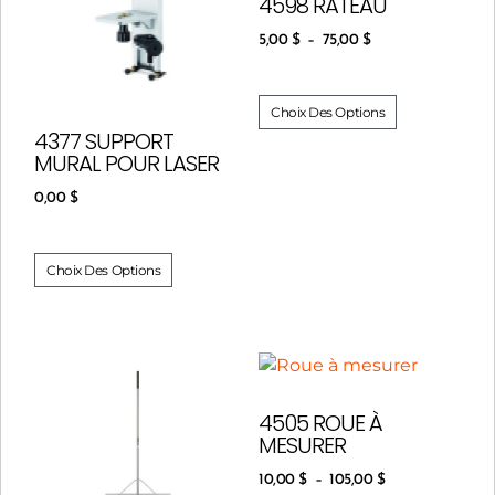
4598 RÂTEAU
5,00
$
–
75,00
$
Choix Des Options
4377 SUPPORT
MURAL POUR LASER
0,00
$
Choix Des Options
4505 ROUE À
MESURER
10,00
$
–
105,00
$