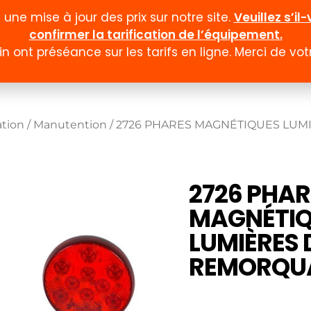
ne mise à jour des prix sur notre site.
Veuillez s’i
confirmer la tarification de l’équipement.
n ont préséance sur les tarifs en ligne. Merci de v
Documentation
Formulaires
Promotion et
ation
/
Manutention
/ 2726 PHARES MAGNÉTIQUES LUM
2726 PHAR
MAGNÉTIQ
LUMIÈRES 
REMORQUA