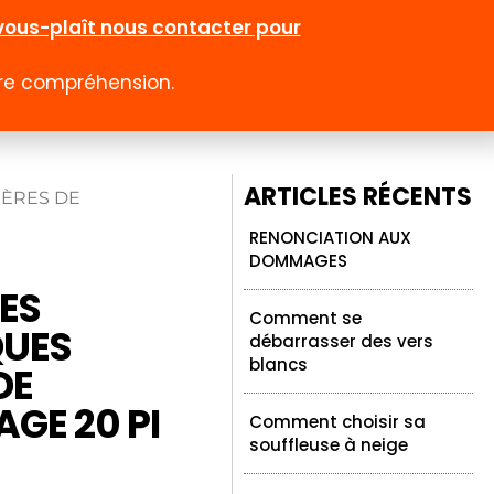
l-vous-plaît nous contacter pour
otre compréhension.
0
 rabais
Emploi
Contact
Compte
ARTICLES RÉCENTS
IÈRES DE
RENONCIATION AUX
DOMMAGES
ES
Comment se
UES
débarrasser des vers
blancs
DE
GE 20 PI
Comment choisir sa
souffleuse à neige