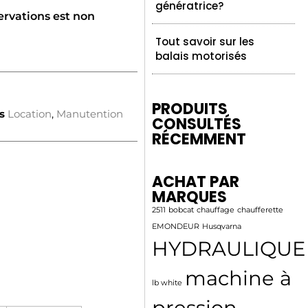
génératrice?
ervations est non
Tout savoir sur les
balais motorisés
PRODUITS
s
Location
,
Manutention
CONSULTÉS
RÉCEMMENT
ACHAT PAR
MARQUES
2511
bobcat
chauffage
chaufferette
EMONDEUR
Husqvarna
HYDRAULIQUE
machine à
lb white
pression