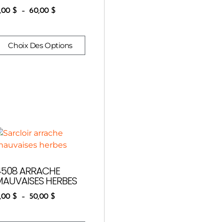
,00
$
–
60,00
$
Choix Des Options
4508 ARRACHE
MAUVAISES HERBES
,00
$
–
50,00
$