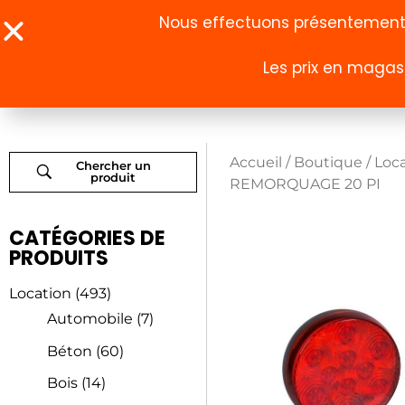
Nous effectuons présentement u
Les prix en magasi
À propos
Boutique
Accueil
/
Boutique
/
Loc
Chercher un
produit
REMORQUAGE 20 PI
CATÉGORIES DE
PRODUITS
Location
(493)
Automobile
(7)
Béton
(60)
Bois
(14)