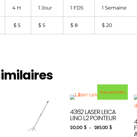
4 H
1 Jour
1 FDS
1 Semaine
$ 5
$ 5
$ 8
$ 20
similaires
Manuel/Vidéo
4362 LASER LEICA
LINO L2 POINTEUR
F
20,00
$
–
285,00
$