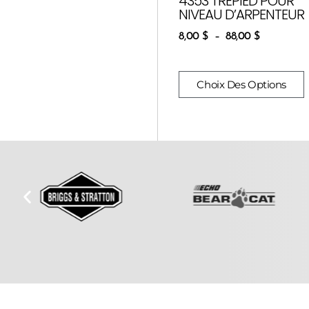
4353 TRÉPIED POUR
NIVEAU D’ARPENTEUR
8,00
$
–
88,00
$
Choix Des Options