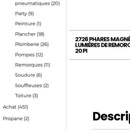
pneumatiques
(20)
Party
(9)
Peinture
(1)
Plancher
(18)
2726 PHARES MAGN
LUMIÈRES DE REMO
Plomberie
(26)
20 PI
Pompes
(12)
Remorques
(11)
Soudure
(6)
Souffleuses
(2)
Toiture
(3)
Achat
(451)
Descri
Propane
(2)