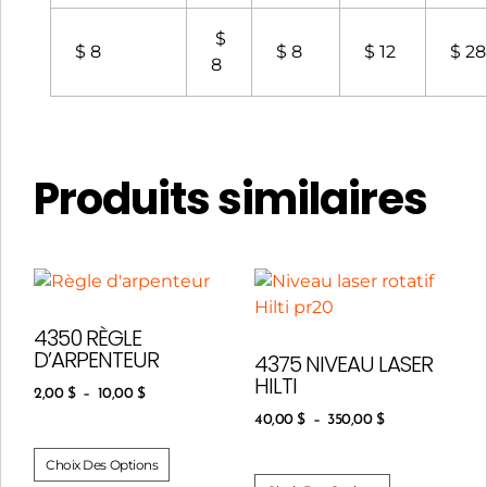
$
$ 8
$ 8
$ 12
$ 28
8
Produits similaires
4350 RÈGLE
D’ARPENTEUR
4375 NIVEAU LASER
HILTI
2,00
$
–
10,00
$
40,00
$
–
350,00
$
Choix Des Options