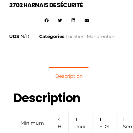
2702 HARNAIS DE SÉCURITÉ
UGS
N/D
Catégories
Location
,
Manutention
Description
Description
4
1
1
1
Minimum
H
Jour
FDS
Sem