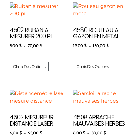
4502 RUBAN À
4580 ROULEAU À
MESURER 200 PI.
GAZON EN METAL
8,00
$
–
70,00
$
12,00
$
–
150,00
$
Choix Des Options
Choix Des Options
4503 MESUREUR
4508 ARRACHE
DISTANCE LASER
MAUVAISES HERBES
6,00
$
–
95,00
$
6,00
$
–
50,00
$