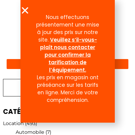
Nous effectuons
présentement une mise
à jour des prix sur notre
site.
Veuillez s’il-vous-
plaît nous contacter
Compte
pour confirmer la
tarification de
l’équipement.
Les prix en magasin ont
préséance sur les tarifs
Chercher un produit
en ligne. Merci de votre
compréhension.
CATÉGORIES DE PRODUITS
Location
(493)
Automobile
(7)