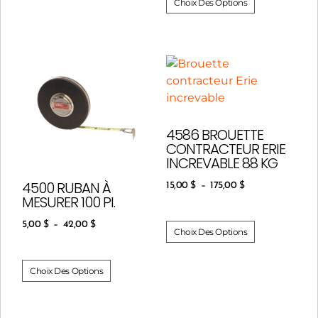
Choix Des Options
4586 BROUETTE
CONTRACTEUR ERIE
INCREVABLE 88 KG
4500 RUBAN À
15,00
$
–
175,00
$
MESURER 100 PI.
5,00
$
–
42,00
$
Choix Des Options
Choix Des Options