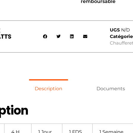
remboursable
E
UGS
N/D
ATTS
Catégorie
Chauffere
Description
Documents
ption
4 H
1 Jour
1 FDS
1 Semaine