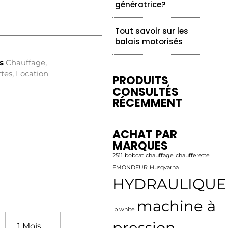
génératrice?
Tout savoir sur les
balais motorisés
s
Chauffage
,
ttes
,
Location
PRODUITS
CONSULTÉS
RÉCEMMENT
ACHAT PAR
MARQUES
2511
bobcat
chauffage
chaufferette
EMONDEUR
Husqvarna
HYDRAULIQUE
machine à
lb white
pression
1 Mois