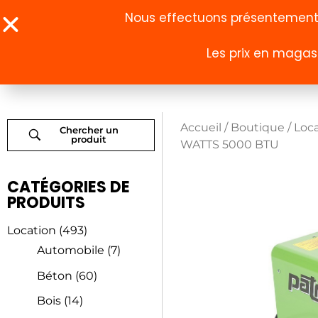
Nous effectuons présentement u
Les prix en magasi
À propos
Boutique
Accueil
/
Boutique
/
Loc
Chercher un
produit
WATTS 5000 BTU
CATÉGORIES DE
PRODUITS
Location
(493)
Automobile
(7)
Béton
(60)
Bois
(14)