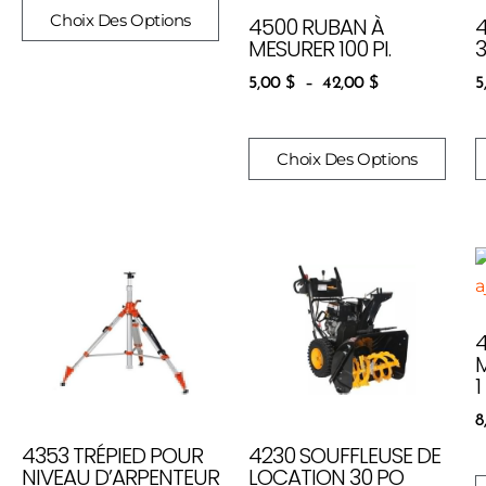
Choix Des Options
4500 RUBAN À
MESURER 100 PI.
3
5,00
$
–
42,00
$
5
Choix Des Options
8
4353 TRÉPIED POUR
4230 SOUFFLEUSE DE
NIVEAU D’ARPENTEUR
LOCATION 30 PO