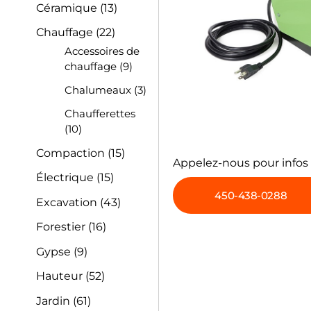
Céramique
(13)
Chauffage
(22)
Accessoires de
chauffage
(9)
Chalumeaux
(3)
Chaufferettes
(10)
Compaction
(15)
Appelez-nous pour infos
Électrique
(15)
450-438-0288
Excavation
(43)
Forestier
(16)
Gypse
(9)
Hauteur
(52)
Jardin
(61)