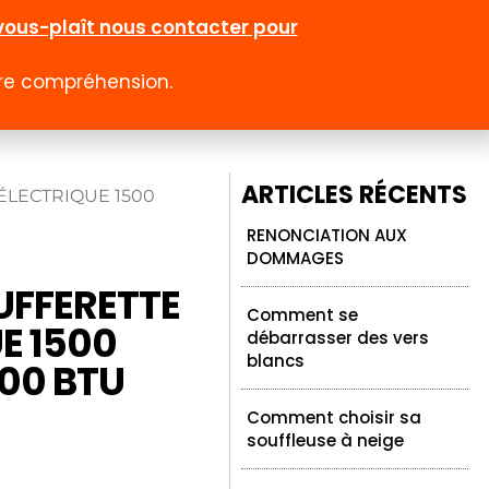
l-vous-plaît nous contacter pour
otre compréhension.
0
 rabais
Emploi
Contact
Compte
ARTICLES RÉCENTS
 ÉLECTRIQUE 1500
RENONCIATION AUX
DOMMAGES
UFFERETTE
Comment se
E 1500
débarrasser des vers
blancs
00 BTU
Comment choisir sa
souffleuse à neige