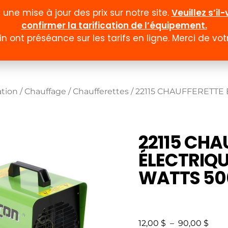
ne mise à jour des prix sur notre site.
Veuillez s’i
confirmer la tarification de l’équipement.
n ont préséance sur les tarifs en ligne. Merci de v
Documentation
Formulaires
Promotion et
ation
/
Chauffage
/
Chaufferettes
/ 22115 CHAUFFERETTE
22115 CHA
ÉLECTRIQU
WATTS 50
12,00
$
–
90,00
$