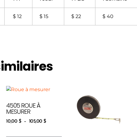
$ 12
$ 15
$ 22
$ 40
similaires
4505 ROUE À
MESURER
10,00
$
–
105,00
$