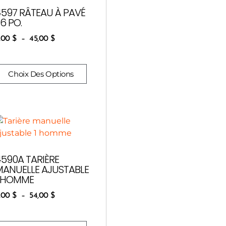
4597 RÂTEAU À PAVÉ
6 PO.
,00
$
–
45,00
$
Choix Des Options
4590A TARIÈRE
MANUELLE AJUSTABLE
1 HOMME
,00
$
–
54,00
$