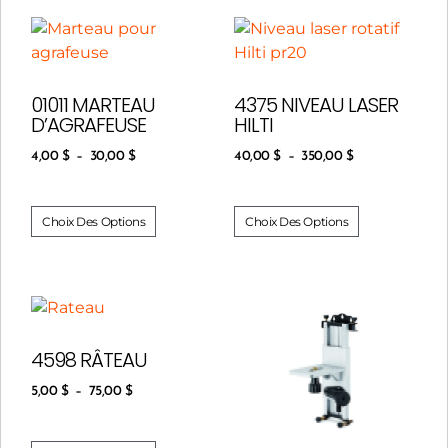
01011 MARTEAU
4375 NIVEAU LASER
D’AGRAFEUSE
HILTI
4,00
$
–
30,00
$
40,00
$
–
350,00
$
Choix Des Options
Choix Des Options
4598 RÂTEAU
5,00
$
–
75,00
$