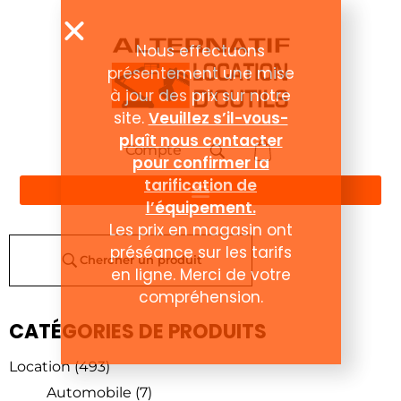
Compte
Chercher un produit
CATÉGORIES DE PRODUITS
Location
(493)
Automobile
(7)