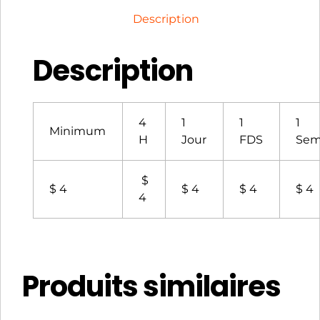
Description
Description
4
1
1
1
Minimum
H
Jour
FDS
Sem
$
$ 4
$ 4
$ 4
$ 4
4
Produits similaires