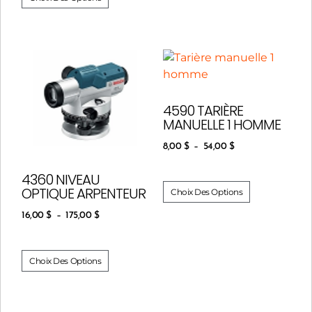
4590 TARIÈRE
MANUELLE 1 HOMME
8,00
$
–
54,00
$
4360 NIVEAU
OPTIQUE ARPENTEUR
Choix Des Options
16,00
$
–
175,00
$
Choix Des Options