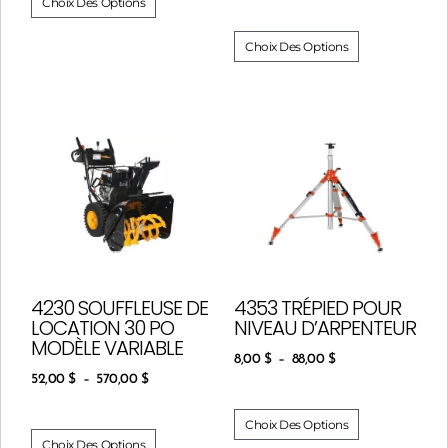
Choix Des Options
Choix Des Options
4230 SOUFFLEUSE DE
4353 TRÉPIED POUR
LOCATION 30 PO
NIVEAU D’ARPENTEUR
MODÈLE VARIABLE
8,00
$
–
88,00
$
52,00
$
–
570,00
$
Choix Des Options
Choix Des Options