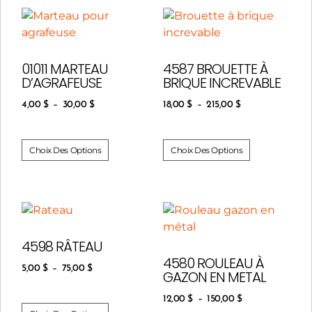
01011 MARTEAU
4587 BROUETTE À
D’AGRAFEUSE
BRIQUE INCREVABLE
4,00
$
–
30,00
$
18,00
$
–
215,00
$
Choix Des Options
Choix Des Options
4598 RÂTEAU
4580 ROULEAU À
5,00
$
–
75,00
$
GAZON EN METAL
12,00
$
–
150,00
$