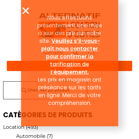
Nous effectuons
présentement une mise
à jour des prix sur notre
site.
Veuillez s’il-vous-
plaît nous contacter
Compte
pour confirmer la
tarification de
l’équipement.
Les prix en magasin ont
préséance sur les tarifs
Chercher un produit
en ligne. Merci de votre
compréhension.
CATÉGORIES DE PRODUITS
Location
(493)
Automobile
(7)