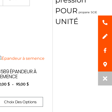
POUR
propane
SCIE
UNITÉ
4589 ÉPANDEUR À
SEMENCE
2,00
$
–
95,00
$
Choix Des Options