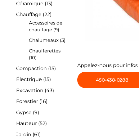
Céramique
(13)
Chauffage
(22)
Accessoires de
chauffage
(9)
Chalumeaux
(3)
Chaufferettes
(10)
Appelez-nous pour infos
Compaction
(15)
Électrique
(15)
450-438-0288
Excavation
(43)
Forestier
(16)
Gypse
(9)
Hauteur
(52)
Jardin
(61)