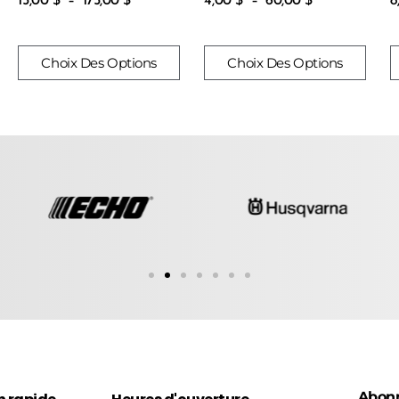
15,00
$
–
175,00
$
4,00
$
–
60,00
$
8
Choix Des Options
Choix Des Options
Abon