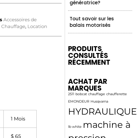
génératrice?
Tout savoir sur les
s
Accessoires de
balais motorisés
,
Chauffage
,
Location
PRODUITS
CONSULTÉS
RÉCEMMENT
ACHAT PAR
MARQUES
2511
bobcat
chauffage
chaufferette
EMONDEUR
Husqvarna
HYDRAULIQUE
1 Mois
machine à
lb white
pression
$ 65