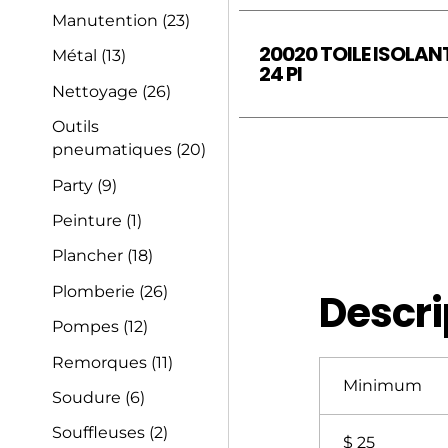
Manutention
(23)
20020 TOILE ISOLANTE
Métal
(13)
24 PI
Nettoyage
(26)
Outils
pneumatiques
(20)
Party
(9)
Peinture
(1)
Plancher
(18)
Plomberie
(26)
Descri
Pompes
(12)
Remorques
(11)
Minimum
Soudure
(6)
Souffleuses
(2)
$ 25