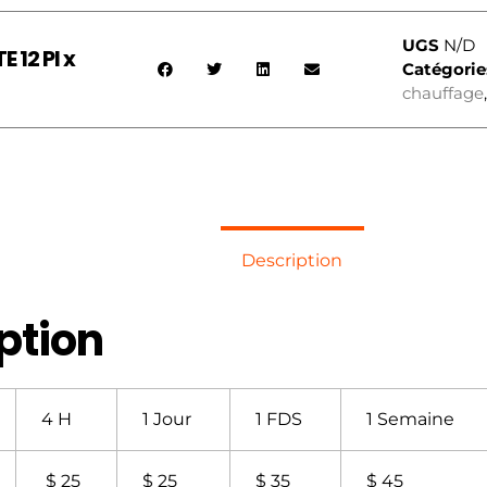
UGS
N/D
 12 PI x
Catégorie
chauffage
Description
ption
4 H
1 Jour
1 FDS
1 Semaine
$ 25
$ 25
$ 35
$ 45