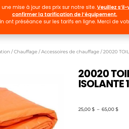
ne mise à jour des prix sur notre site.
Veuillez s’i
confirmer la tarification de l’équipement.
n ont préséance sur les tarifs en ligne. Merci de v
Documentation
Formulaires
Promotion et
ation
/
Chauffage
/
Accessoires de chauffage
/ 20020 TOIL
20020 TOI
ISOLANTE 12
25,00
$
–
65,00
$