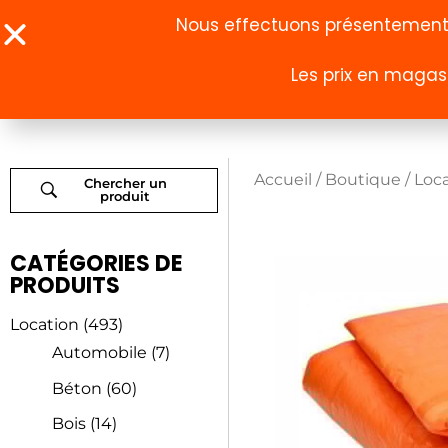
Nous effectuons présentement u
Les prix en magasi
À propos
Boutique
Accueil
/
Boutique
/
Loc
Chercher un
produit
CATÉGORIES DE
PRODUITS
Location
(493)
Automobile
(7)
Béton
(60)
Bois
(14)