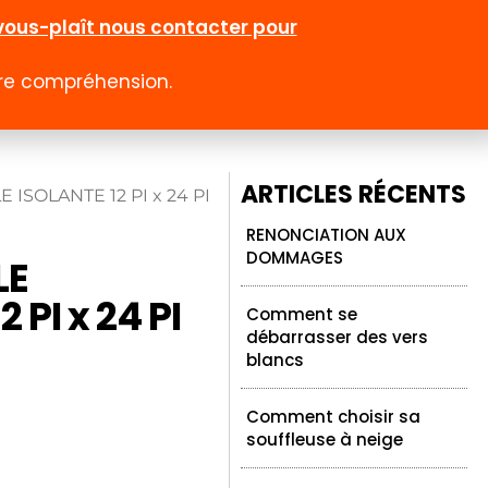
l-vous-plaît nous contacter pour
otre compréhension.
0
 rabais
Emploi
Contact
Compte
ARTICLES RÉCENTS
E ISOLANTE 12 PI x 24 PI
RENONCIATION AUX
DOMMAGES
LE
 PI x 24 PI
Comment se
débarrasser des vers
blancs
Comment choisir sa
souffleuse à neige