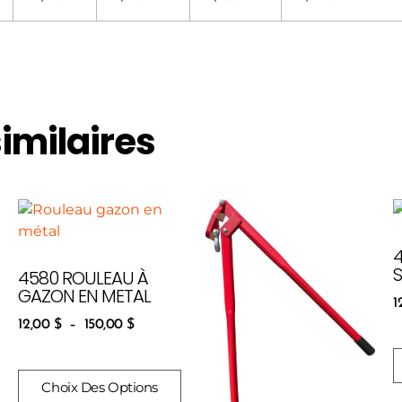
similaires
4580 ROULEAU À
GAZON EN METAL
1
12,00
$
–
150,00
$
Choix Des Options