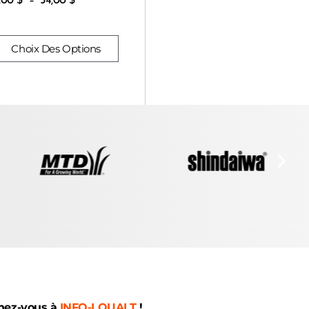
,00
$
–
54,00
$
Choix Des Options
nez-vous à
INFO-LOUALT
!