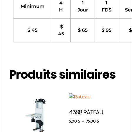
4
1
1
Minimum
H
Jour
FDS
Se
$
$ 45
$ 65
$ 95
$
45
Produits similaires
4598 RÂTEAU
5,00
$
–
75,00
$