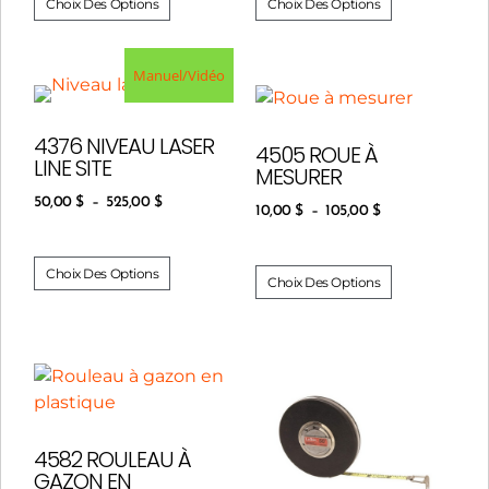
Choix Des Options
Choix Des Options
Manuel/Vidéo
4376 NIVEAU LASER
4505 ROUE À
LINE SITE
MESURER
50,00
$
–
525,00
$
10,00
$
–
105,00
$
Choix Des Options
Choix Des Options
4582 ROULEAU À
GAZON EN