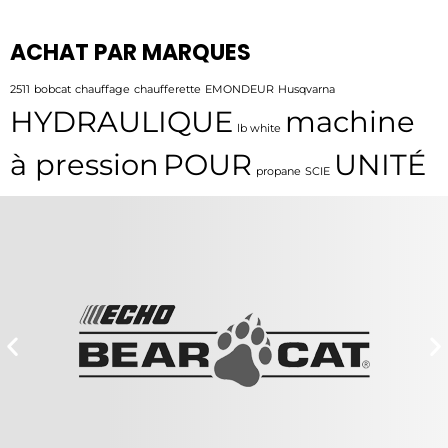
ACHAT PAR MARQUES
2511
bobcat
chauffage
chaufferette
EMONDEUR
Husqvarna
HYDRAULIQUE
machine
lb white
à pression
POUR
UNITÉ
propane
SCIE