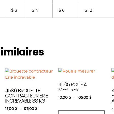
$ 3
$ 4
$ 6
$ 12
similaires
4505 ROUE À
MESURER
4586 BROUETTE
CONTRACTEUR ERIE
F
10,00
$
–
105,00
$
INCREVABLE 88 KG
15,00
$
–
175,00
$
4