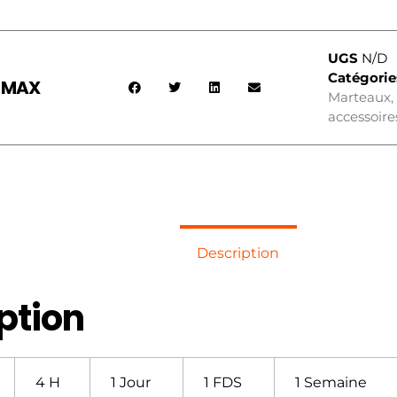
UGS
N/D
Catégorie
S MAX
Marteaux, 
accessoire
Description
ption
4 H
1 Jour
1 FDS
1 Semaine