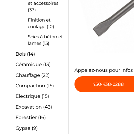
et accessoires
(37)
Finition et
coulage
(10)
Scies à béton et
lames
(13)
Bois
(14)
Céramique
(13)
Appelez-nous pour infos
Chauffage
(22)
450-438-0288
Compaction
(15)
Électrique
(15)
Excavation
(43)
Forestier
(16)
Gypse
(9)