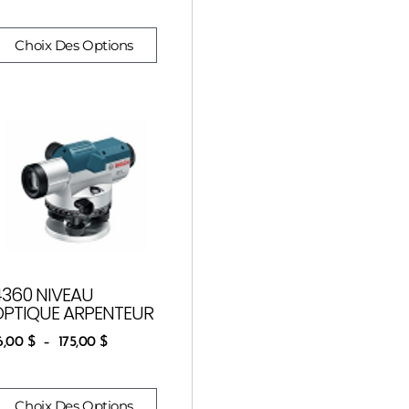
Choix Des Options
4360 NIVEAU
OPTIQUE ARPENTEUR
6,00
$
–
175,00
$
Choix Des Options