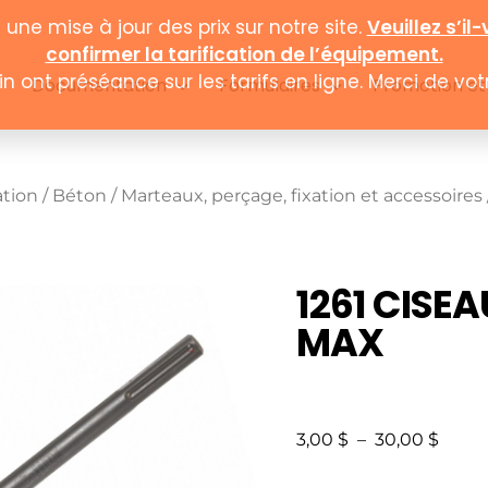
Documentation
Formulaires
Promotion et
ation
/
Béton
/
Marteaux, perçage, fixation et accessoires
1261 CISEA
MAX
3,00
$
–
30,00
$