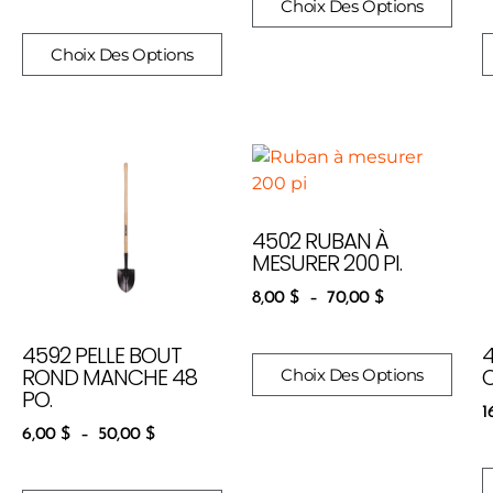
Choix Des Options
Choix Des Options
4502 RUBAN À
MESURER 200 PI.
8,00
$
–
70,00
$
4592 PELLE BOUT
ROND MANCHE 48
Choix Des Options
PO.
1
6,00
$
–
50,00
$