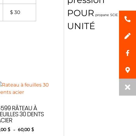
POUR
$ 30
propane
SCIE
UNITÉ
4599 RÂTEAU À
EUILLES 30 DENTS
ACIER
,00
$
–
60,00
$