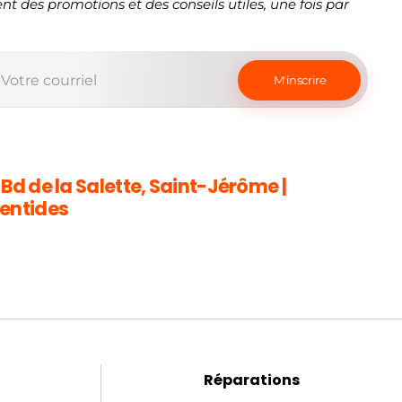
nt des promotions et des conseils utiles, une fois par
 Bd de la Salette, Saint-Jérôme |
entides
Réparations