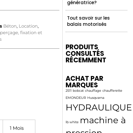
génératrice?
Tout savoir sur les
balais motorisés
s
Béton
,
Location
,
perçage, fixation et
s
PRODUITS
CONSULTÉS
RÉCEMMENT
ACHAT PAR
MARQUES
2511
bobcat
chauffage
chaufferette
EMONDEUR
Husqvarna
HYDRAULIQUE
machine à
lb white
1 Mois
pression