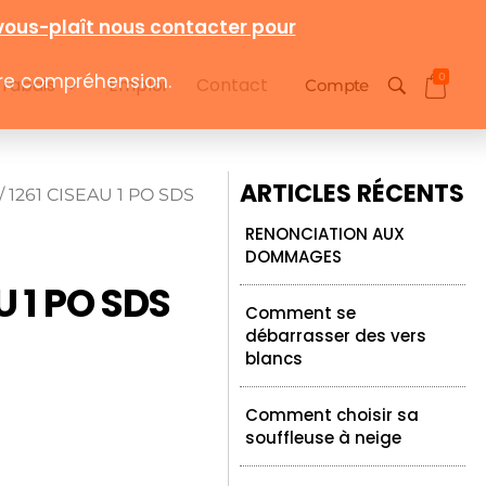
0
 rabais
Emploi
Contact
Compte
ARTICLES RÉCENTS
/ 1261 CISEAU 1 PO SDS
RENONCIATION AUX
DOMMAGES
U 1 PO SDS
Comment se
débarrasser des vers
blancs
Comment choisir sa
souffleuse à neige