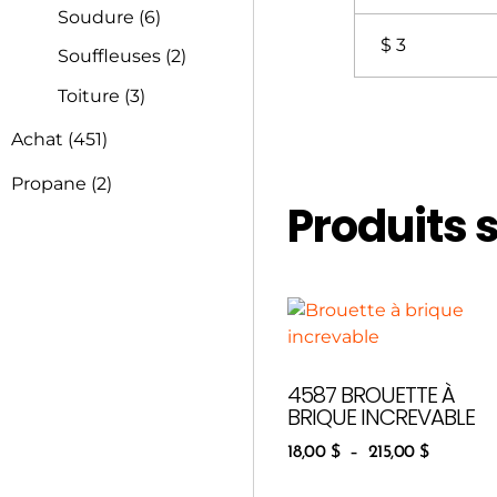
Soudure
(6)
$ 3
Souffleuses
(2)
Toiture
(3)
Achat
(451)
Propane
(2)
Produits 
4587 BROUETTE À
BRIQUE INCREVABLE
18,00
$
–
215,00
$