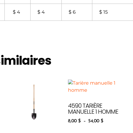
$ 4
$ 4
$ 6
$ 15
similaires
4590 TARIÈRE
MANUELLE 1 HOMME
8,00
$
–
54,00
$