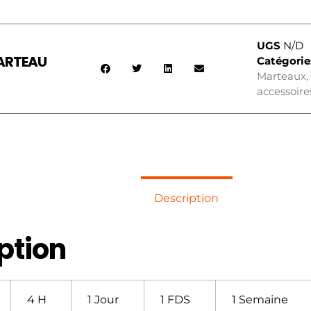
UGS
N/D
MARTEAU
Catégorie
Marteaux, 
accessoire
Description
ption
4 H
1 Jour
1 FDS
1 Semaine