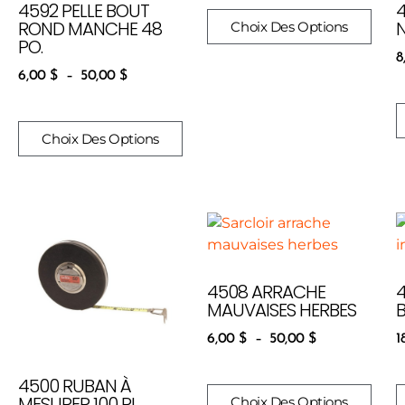
4592 PELLE BOUT
ROND MANCHE 48
Choix Des Options
PO.
8
6,00
$
–
50,00
$
Choix Des Options
4508 ARRACHE
MAUVAISES HERBES
6,00
$
–
50,00
$
1
4500 RUBAN À
MESURER 100 PI.
Choix Des Options