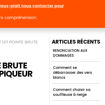
l-vous-plaît nous contacter pour
otre compréhension.
0
 rabais
Emploi
Contact
Compte
ARTICLES RÉCENTS
/ 1211 POINTE BRUTE
RENONCIATION AUX
DOMMAGES
E BRUTE
Comment se
PIQUEUR
débarrasser des vers
blancs
Comment choisir sa
souffleuse à neige