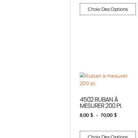
Choix Des Options
4502 RUBAN À
MESURER 200 PI.
8,00
$
–
70,00
$
Choix Des Options