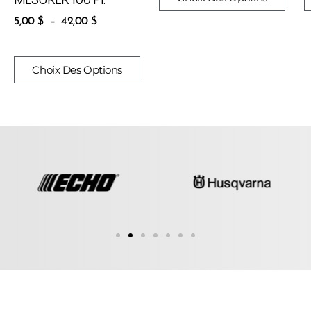
5,00
$
–
42,00
$
Choix Des Options