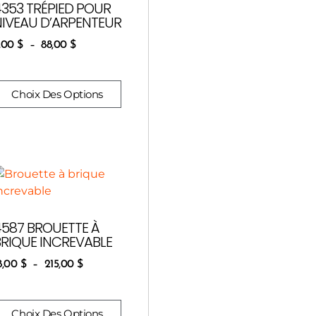
4353 TRÉPIED POUR
NIVEAU D’ARPENTEUR
,00
$
–
88,00
$
Choix Des Options
4587 BROUETTE À
BRIQUE INCREVABLE
8,00
$
–
215,00
$
Choix Des Options