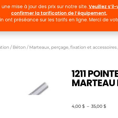
ne mise à jour des prix sur notre site.
Veuillez s’i
confirmer la tarification de l’équipement.
n ont préséance sur les tarifs en ligne. Merci de v
Documentation
Formulaires
Promotion et
ation
/
Béton
/
Marteaux, perçage, fixation et accessoires
1211 POINT
MARTEAU 
4,00
$
–
35,00
$