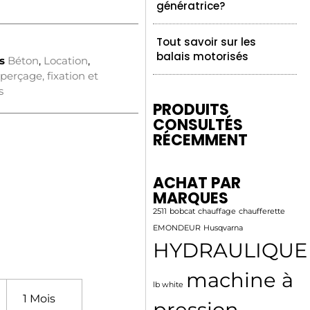
génératrice?
Tout savoir sur les
balais motorisés
s
Béton
,
Location
,
perçage, fixation et
s
PRODUITS
CONSULTÉS
RÉCEMMENT
ACHAT PAR
MARQUES
2511
bobcat
chauffage
chaufferette
EMONDEUR
Husqvarna
HYDRAULIQUE
machine à
lb white
1 Mois
pression