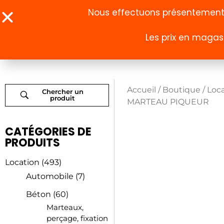
Nous effectuons présentement u
Les prix en magasi
À propos
Boutique
Accueil
/
Boutique
/
Loc
Chercher un
produit
MARTEAU PIQUEUR
CATÉGORIES DE
PRODUITS
Location
(493)
Automobile
(7)
Béton
(60)
Marteaux,
perçage, fixation