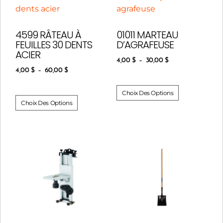
4599 RÂTEAU À
01011 MARTEAU
FEUILLES 30 DENTS
D’AGRAFEUSE
ACIER
4,00
$
–
30,00
$
4,00
$
–
60,00
$
Choix Des Options
Choix Des Options