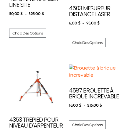
LINE SITE
4503 MESUREUR
DISTANCE LASER
50,00
$
–
525,00
$
6,00
$
–
95,00
$
Choix Des Options
Choix Des Options
4587 BROUETTE À
BRIQUE INCREVABLE
18,00
$
–
215,00
$
4353 TRÉPIED POUR
NIVEAU D’ARPENTEUR
Choix Des Options