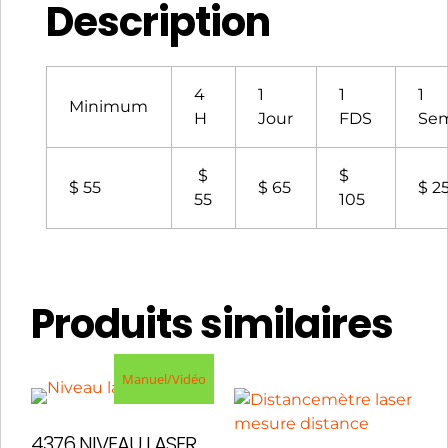
Description
4
1
1
1
Minimum
H
Jour
FDS
Se
$
$
$ 55
$ 65
$ 2
55
105
Produits similaires
Manuel/Vidéo
4376 NIVEAU LASER