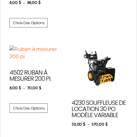
8,00
$
–
88,00
$
Choix Des Options
4502 RUBAN À
MESURER 200 PI.
8,00
$
–
70,00
$
4230 SOUFFLEUSE DE
LOCATION 30 PO
Choix Des Options
MODÈLE VARIABLE
52,00
$
–
570,00
$