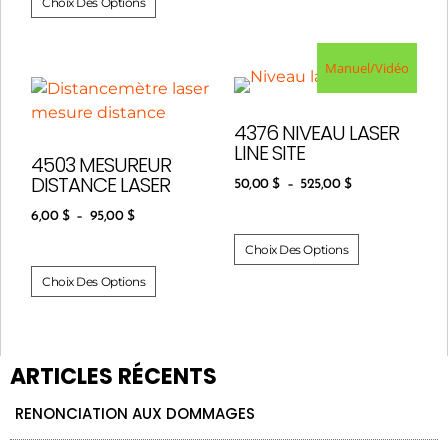
Choix Des Options
Manuel/Vidéo
4376 NIVEAU LASER
LINE SITE
4503 MESUREUR
DISTANCE LASER
50,00
$
–
525,00
$
6,00
$
–
95,00
$
Choix Des Options
Choix Des Options
ARTICLES RÉCENTS
RENONCIATION AUX DOMMAGES