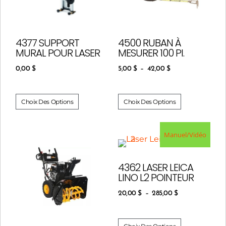
4377 SUPPORT
4500 RUBAN À
MURAL POUR LASER
MESURER 100 PI.
0,00
$
5,00
$
–
42,00
$
Choix Des Options
Choix Des Options
Manuel/Vidéo
4362 LASER LEICA
LINO L2 POINTEUR
20,00
$
–
285,00
$