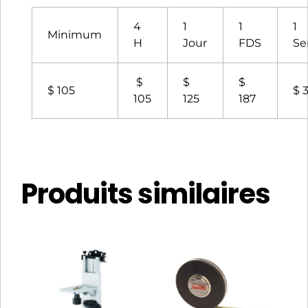
4
1
1
1
Minimum
H
Jour
FDS
Se
$
$
$
$ 105
$ 
105
125
187
Produits similaires