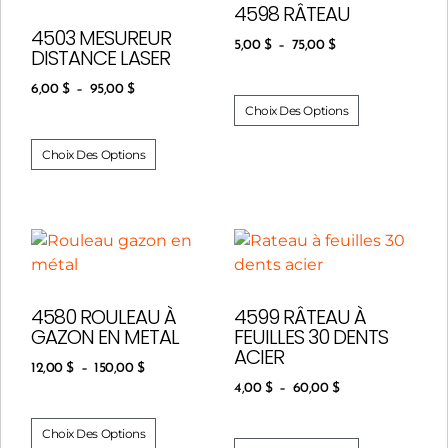
4598 RÂTEAU
4503 MESUREUR
5,00
$
–
75,00
$
DISTANCE LASER
6,00
$
–
95,00
$
Choix Des Options
Choix Des Options
4580 ROULEAU À
4599 RÂTEAU À
GAZON EN METAL
FEUILLES 30 DENTS
ACIER
12,00
$
–
150,00
$
4,00
$
–
60,00
$
Choix Des Options