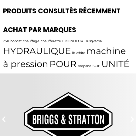
PRODUITS CONSULTÉS RÉCEMMENT
ACHAT PAR MARQUES
2511
bobcat
chauffage
chaufferette
EMONDEUR
Husqvarna
HYDRAULIQUE
machine
lb white
à pression
POUR
UNITÉ
propane
SCIE