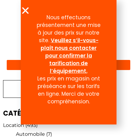
Nous effectuons
présentement une mise
à jour des prix sur notre
site.
Veuillez s’il-vous-
plaît nous contacter
Compte
pour confirmer la
tarification de
l’équipement.
Les prix en magasin ont
préséance sur les tarifs
Chercher un produit
en ligne. Merci de votre
compréhension.
CATÉGORIES DE PRODUITS
Location
(493)
Automobile
(7)