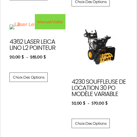
Choix Des Options
Manuel/Vidéo
4362 LASER LEICA
LINO L2 POINTEUR
20,00
$
–
285,00
$
Choix Des Options
4230 SOUFFLEUSE DE
LOCATION 30 PO
MODÈLE VARIABLE
52,00
$
–
570,00
$
Choix Des Options