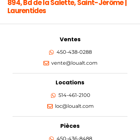
894, Bd de la Salette, Saint-Jérôme |
Laurentides
Ventes
450-438-0288
vente@loualt.com
Locations
514-461-2100
loc@loualt.com
Pièces
450-436-8488