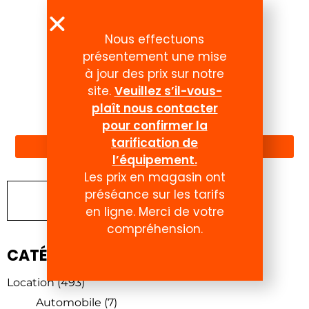
Nous effectuons
présentement une mise
à jour des prix sur notre
site.
Veuillez s’il-vous-
plaît nous contacter
Compte
pour confirmer la
tarification de
l’équipement.
Les prix en magasin ont
préséance sur les tarifs
Chercher un produit
en ligne. Merci de votre
compréhension.
CATÉGORIES DE PRODUITS
Location
(493)
Automobile
(7)