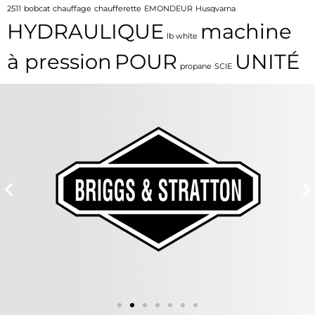
2511
bobcat
chauffage
chaufferette
EMONDEUR
Husqvarna
HYDRAULIQUE
machine
lb white
à pression
POUR
UNITÉ
propane
SCIE