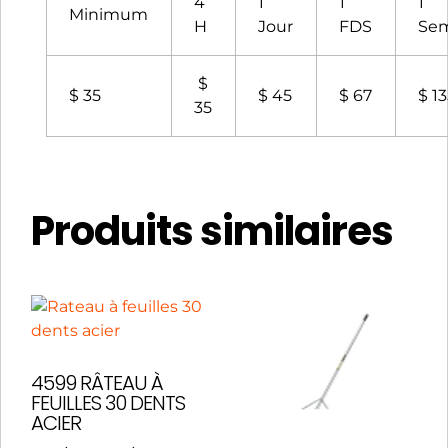
4
1
1
1
Minimum
H
Jour
FDS
Se
$
$ 35
$ 45
$ 67
$ 1
35
Produits similaires
4599 RÂTEAU À
FEUILLES 30 DENTS
ACIER