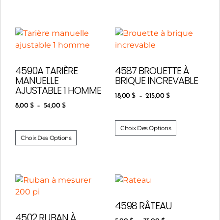
4590A TARIÈRE
4587 BROUETTE À
MANUELLE
BRIQUE INCREVABLE
AJUSTABLE 1 HOMME
18,00
$
–
215,00
$
8,00
$
–
54,00
$
Choix Des Options
Choix Des Options
4598 RÂTEAU
4502 RUBAN À