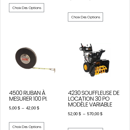
Choix Des Options
Choix Des Options
4500 RUBAN À
4230 SOUFFLEUSE DE
MESURER 100 PI.
LOCATION 30 PO
MODÈLE VARIABLE
5,00
$
–
42,00
$
52,00
$
–
570,00
$
Choix Des Options