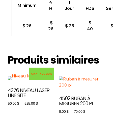
4
1
1
Minimum
H
Jour
FDS
Se
$
$
$ 26
$ 26
$
26
40
Produits similaires
Manuel/Vidéo
4376 NIVEAU LASER
LINE SITE
4502 RUBAN À
MESURER 200 PI.
50,00
$
–
525,00
$
8,00
$
–
70,00
$