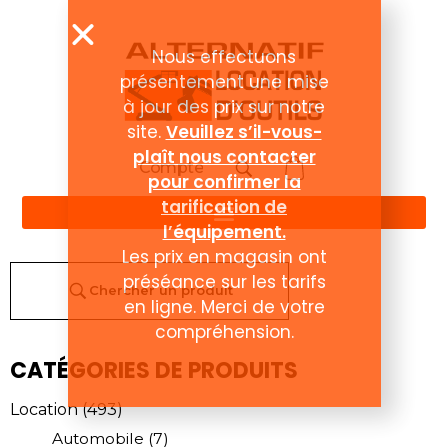
Nous effectuons
présentement une mise
à jour des prix sur notre
site.
Veuillez s’il-vous-
plaît nous contacter
Compte
pour confirmer la
tarification de
l’équipement.
Les prix en magasin ont
préséance sur les tarifs
Chercher un produit
en ligne. Merci de votre
compréhension.
CATÉGORIES DE PRODUITS
Location
(493)
Automobile
(7)