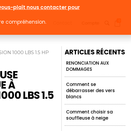
l-vous-plaît nous contacter pour
otre compréhension.
0
 rabais
Emploi
Contact
Compte
ARTICLES RÉCENTS
ION 1000 LBS 1.5 HP
RENONCIATION AUX
DOMMAGES
EUSE
E À
Comment se
débarrasser des vers
000 LBS 1.5
blancs
Comment choisir sa
souffleuse à neige