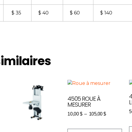
$ 35
$ 40
$ 60
$ 140
similaires
4505 ROUE À
L
MESURER
5
10,00
$
–
105,00
$