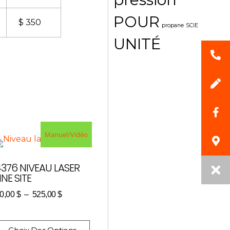
POUR
$ 350
propane
SCIE
UNITÉ
Manuel/Vidéo
4376 NIVEAU LASER
INE SITE
0,00
$
–
525,00
$