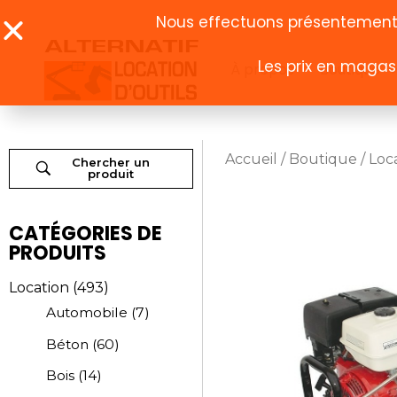
Nous effectuons présentement u
Les prix en magasi
À propos
Boutique
Accueil
/
Boutique
/
Loc
Chercher un
produit
CATÉGORIES DE
PRODUITS
Location
(493)
Automobile
(7)
Béton
(60)
Bois
(14)