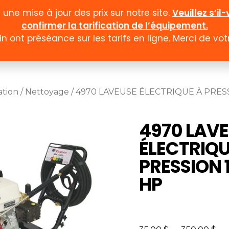
ne mise à jour des prix sur notre site.
Veuillez s’i
confirmer la tarification de l’équipement.
n ont préséance sur les tarifs en ligne. Merci de v
Documentation
Formulaires
Promotion et
ation
/
Nettoyage
/ 4970 LAVEUSE ÉLECTRIQUE À PRESS
4970 LAV
ÉLECTRIQU
PRESSION 1
HP