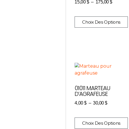
15,00
$
–
175,00
$
Choix Des Options
01011 MARTEAU
D’AGRAFEUSE
4,00
$
–
30,00
$
Choix Des Options