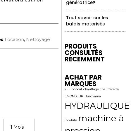
génératrice?
Tout savoir sur les
balais motorisés
es
Location
,
Nettoyage
PRODUITS
CONSULTÉS
RÉCEMMENT
ACHAT PAR
MARQUES
2511
bobcat
chauffage
chaufferette
EMONDEUR
Husqvarna
HYDRAULIQUE
machine à
lb white
1 Mois
pression