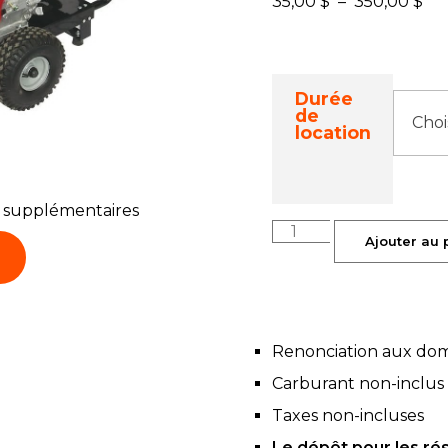
35,00
$
–
350,00
$
Durée
de
location
s supplémentaires
Ajouter au 
Renonciation aux do
Carburant non-inclus
Taxes non-incluses
Le dépôt pour les ré