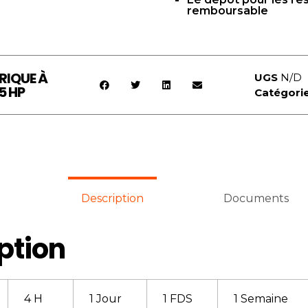
remboursable
RIQUE À
UGS
N/D
5 HP
Catégori
Description
Documents
ption
4 H
1 Jour
1 FDS
1 Semaine