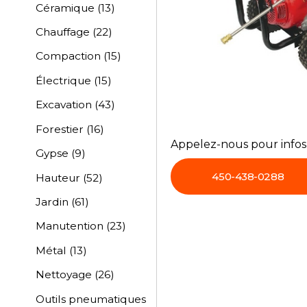
Céramique
(13)
Chauffage
(22)
Compaction
(15)
Électrique
(15)
Excavation
(43)
Forestier
(16)
Appelez-nous pour info
Gypse
(9)
450-438-0288
Hauteur
(52)
Jardin
(61)
Manutention
(23)
Métal
(13)
Nettoyage
(26)
Outils pneumatiques