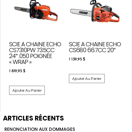
SCIE A CHAINE ECHO
SCIE A CHAINE ECHO
CS7310PW 73.5CC
CS680 66.7CC 20″
24″ .050 POIGNÉE
1 139,95
$
« WRAP »
1 819,95
$
Ajouter Au Panier
Ajouter Au Panier
ARTICLES RÉCENTS
RENONCIATION AUX DOMMAGES