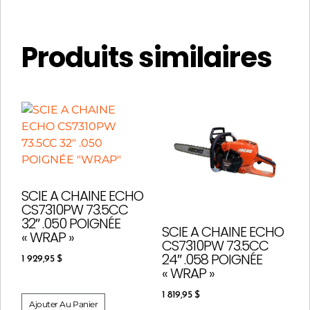
Produits similaires
SCIE A CHAINE ECHO
CS7310PW 73.5CC
32″ .050 POIGNÉE
SCIE A CHAINE ECHO
« WRAP »
CS7310PW 73.5CC
24″ .058 POIGNÉE
1 929,95
$
« WRAP »
1 819,95
$
Ajouter Au Panier