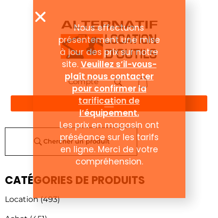
Nous effectuons
présentement une mise
à jour des prix sur notre
site.
Veuillez s’il-vous-
plaît nous contacter
Compte
pour confirmer la
tarification de
l’équipement.
Les prix en magasin ont
préséance sur les tarifs
Chercher un produit
en ligne. Merci de votre
compréhension.
CATÉGORIES DE PRODUITS
Location
(493)