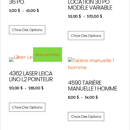
36 PO.
LOCATION 30 PO
MODÈLE VARIABLE
5,00
$
–
45,00
$
52,00
$
–
570,00
$
Choix Des Options
Choix Des Options
Manuel/Vidéo
4362 LASER LEICA
LINO L2 POINTEUR
4590 TARIÈRE
MANUELLE 1 HOMME
20,00
$
–
285,00
$
8,00
$
–
54,00
$
Choix Des Options
Choix Des Options