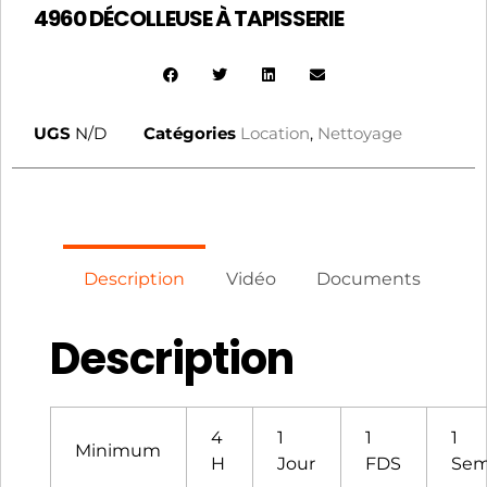
4960 DÉCOLLEUSE À TAPISSERIE
UGS
N/D
Catégories
Location
,
Nettoyage
Description
Vidéo
Documents
Description
4
1
1
1
Minimum
H
Jour
FDS
Sem