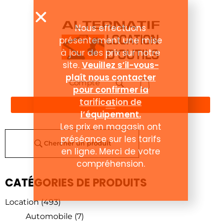
Compte
Chercher un produit
CATÉGORIES DE PRODUITS
Location
(493)
Automobile
(7)