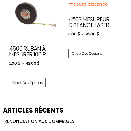
4503 MESUREUR
DISTANCE LASER
6,00
$
–
95,00
$
4500 RUBAN À
MESURER 100 PI.
Choix Des Options
5,00
$
–
42,00
$
Choix Des Options
ARTICLES RÉCENTS
RENONCIATION AUX DOMMAGES