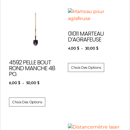
01011 MARTEAU
D’AGRAFEUSE
4,00
$
–
30,00
$
4592 PELLE BOUT
ROND MANCHE 48
Choix Des Options
PO.
6,00
$
–
50,00
$
Choix Des Options