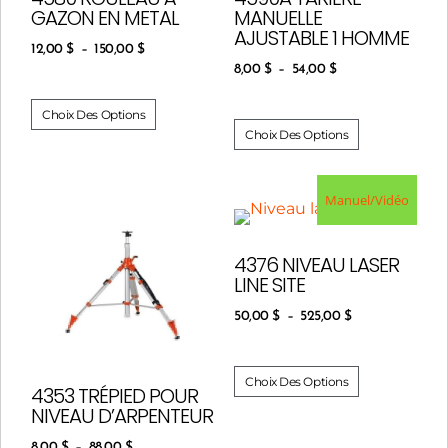
GAZON EN METAL
MANUELLE
AJUSTABLE 1 HOMME
12,00
$
–
150,00
$
8,00
$
–
54,00
$
Choix Des Options
Choix Des Options
Manuel/Vidéo
4376 NIVEAU LASER
LINE SITE
50,00
$
–
525,00
$
Choix Des Options
4353 TRÉPIED POUR
NIVEAU D’ARPENTEUR
8,00
$
–
88,00
$