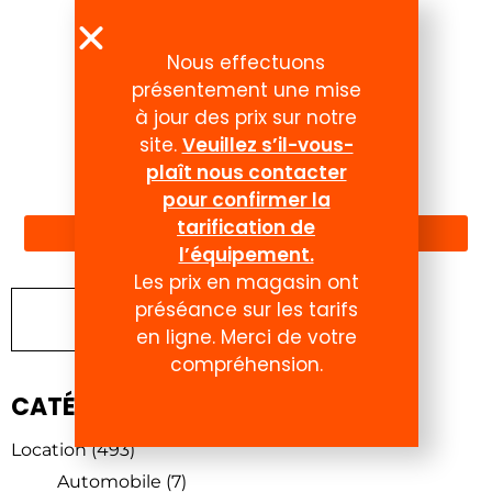
Nous effectuons
présentement une mise
à jour des prix sur notre
site.
Veuillez s’il-vous-
plaît nous contacter
Compte
pour confirmer la
tarification de
l’équipement.
Les prix en magasin ont
préséance sur les tarifs
Chercher un produit
en ligne. Merci de votre
compréhension.
CATÉGORIES DE PRODUITS
Location
(493)
Automobile
(7)