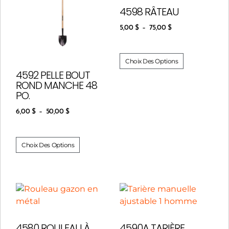
4598 RÂTEAU
5,00
$
–
75,00
$
Choix Des Options
4592 PELLE BOUT
ROND MANCHE 48
PO.
6,00
$
–
50,00
$
Choix Des Options
4580 ROULEAU À
4590A TARIÈRE