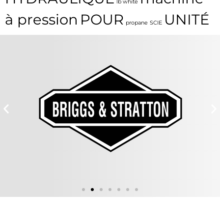
lb white
à pression
POUR
UNITÉ
propane
SCIE