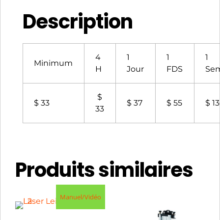
Description
4
1
1
1
Minimum
H
Jour
FDS
Se
$
$ 33
$ 37
$ 55
$ 1
33
Produits similaires
Manuel/Vidéo