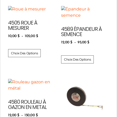
4505 ROUE À
MESURER
4589 ÉPANDEUR À
SEMENCE
10,00
$
–
105,00
$
12,00
$
–
95,00
$
Choix Des Options
Choix Des Options
4580 ROULEAU À
GAZON EN METAL
12,00
$
–
150,00
$