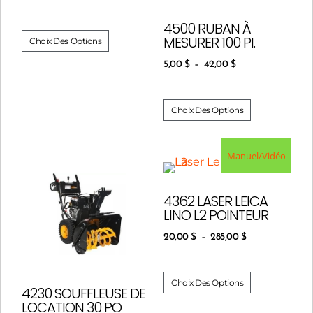
4500 RUBAN À
MESURER 100 PI.
Choix Des Options
5,00
$
–
42,00
$
Choix Des Options
Manuel/Vidéo
4362 LASER LEICA
LINO L2 POINTEUR
20,00
$
–
285,00
$
Choix Des Options
4230 SOUFFLEUSE DE
LOCATION 30 PO