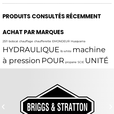
PRODUITS CONSULTÉS RÉCEMMENT
ACHAT PAR MARQUES
2511
bobcat
chauffage
chaufferette
EMONDEUR
Husqvarna
HYDRAULIQUE
machine
lb white
à pression
POUR
UNITÉ
propane
SCIE