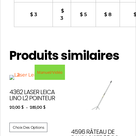
$
$ 3
$ 5
$ 8
$
3
Produits similaires
Manuel/Vidéo
4362 LASER LEICA
LINO L2 POINTEUR
20,00
$
–
285,00
$
Choix Des Options
4596 RÂTEAU DE