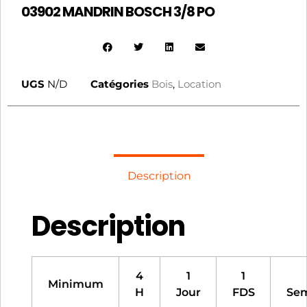
03902 MANDRIN BOSCH 3/8 PO
UGS
N/D
Catégories
Bois
,
Location
Description
Description
4
1
1
Minimum
H
Jour
FDS
Se