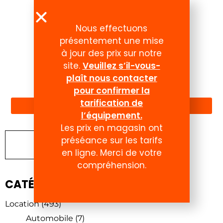
Nous effectuons
présentement une mise
à jour des prix sur notre
site.
Veuillez s’il-vous-
plaît nous contacter
Compte
pour confirmer la
tarification de
l’équipement.
Les prix en magasin ont
préséance sur les tarifs
Chercher un produit
en ligne. Merci de votre
compréhension.
CATÉGORIES DE PRODUITS
Location
(493)
Automobile
(7)