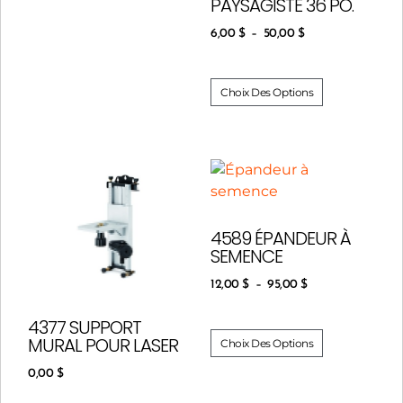
PAYSAGISTE 36 PO.
6,00
$
–
50,00
$
Choix Des Options
4589 ÉPANDEUR À
SEMENCE
12,00
$
–
95,00
$
4377 SUPPORT
MURAL POUR LASER
Choix Des Options
0,00
$