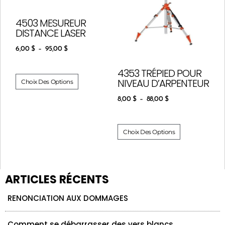
4503 MESUREUR
DISTANCE LASER
6,00
$
–
95,00
$
4353 TRÉPIED POUR
NIVEAU D’ARPENTEUR
Choix Des Options
8,00
$
–
88,00
$
Choix Des Options
ARTICLES RÉCENTS
RENONCIATION AUX DOMMAGES
Comment se débarrasser des vers blancs