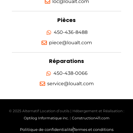
loc@loualt.com
Pièces
450-436-8488
piece@loualt.com
Réparations
450-438-0066
service@loualt.com
© 2025 Alternatif Location d’outils | Hébergement et Réalisation :
Optilog Informatique inc.
|
Construction411.com
Politique de confidentialité
Termes et conditions