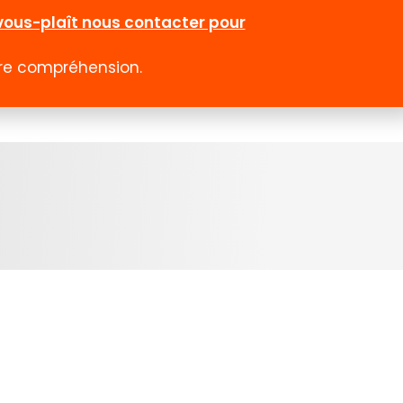
l-vous-plaît nous contacter pour
otre compréhension.
0
 rabais
Emploi
Contact
Compte