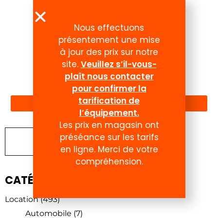
Nous effectuons
présentement une mise
à jour des prix sur notre
site.
Veuillez s’il-vous-
plaît nous contacter
Compte
pour confirmer la
tarification de
l’équipement.
Les prix en magasin ont
préséance sur les tarifs
Chercher un produit
en ligne. Merci de votre
compréhension.
CATÉGORIES DE PRODUITS
Location
(493)
Automobile
(7)