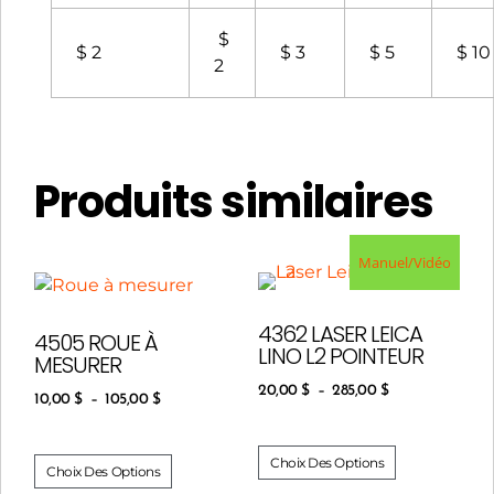
$
$ 2
$ 3
$ 5
$ 10
2
Produits similaires
Manuel/Vidéo
4362 LASER LEICA
4505 ROUE À
LINO L2 POINTEUR
MESURER
20,00
$
–
285,00
$
10,00
$
–
105,00
$
Choix Des Options
Choix Des Options