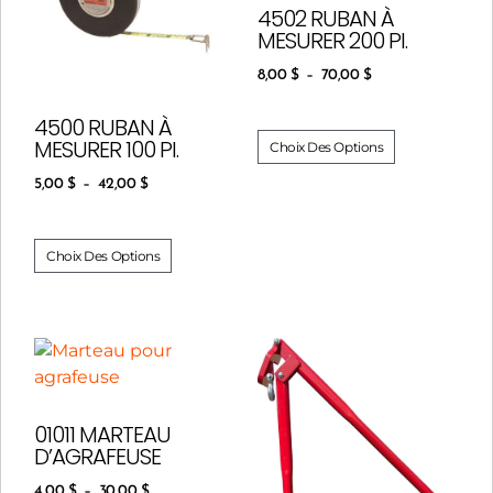
4502 RUBAN À
MESURER 200 PI.
8,00
$
–
70,00
$
4500 RUBAN À
MESURER 100 PI.
Choix Des Options
5,00
$
–
42,00
$
Choix Des Options
01011 MARTEAU
D’AGRAFEUSE
4,00
$
–
30,00
$