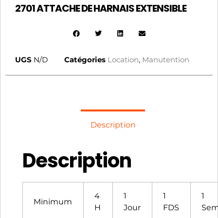
2701 ATTACHE DE HARNAIS EXTENSIBLE
UGS
N/D
Catégories
Location
,
Manutention
Description
Description
4
1
1
1
Minimum
H
Jour
FDS
Sem